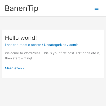
Ga
BanenTip
naar
de
inhoud
Hello world!
Laat een reactie achter
/
Uncategorized
/
admin
Welcome to WordPress. This is your first post. Edit or delete it,
then start writing!
Hello
Meer lezen »
world!